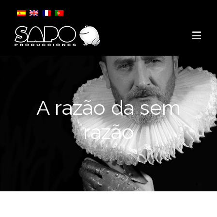
A razão da sem
razão