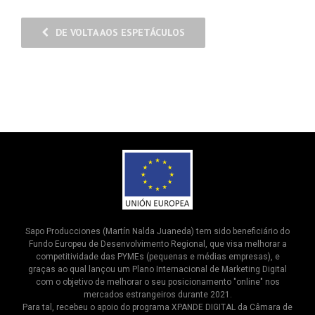
DE VOLTA AOS ESPETÁCULOS
Sapo Producciones (Martín Nalda Juaneda) tem sido beneficiário do
Fundo Europeu de Desenvolvimento Regional, que visa melhorar a
competitividade das PYMEs (pequenas e médias empresas), e
graças ao qual lançou um Plano Internacional de Marketing Digital
com o objetivo de melhorar o seu posicionamento "online" nos
mercados estrangeiros durante 2021.
Para tal, recebeu o apoio do programa XPANDE DIGITAL da Câmara de