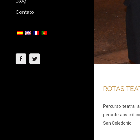
Blog
Contato
Facebook
Twitter
ROTAS TEA
Percurso teatral 
perante aos críti
San Celedonio.