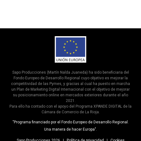
Sapo Producciones (Martín Nalda Juaneda) ha sido beneficiaria del
Fondo Europeo de Desarrollo Regional cuyo objetivo es mejorar la
competitividad de las Pymes, y gracias al cual ha puesto en marcha
un Plan de Marketing Digital Internacional con el objetivo de mejorar
su posicionamiento online en mercados exteriores durante el año
2021.
Para ello ha contado con el apoyo del Programa XPANDE DIGITAL de la
Cámara de Comercio de La Rioja.
"Programa financiado por el Fondo Europeo de Desarrollo Regional.
Una manera de hacer Europa".
Sapo Producciones
2026 |
Política de privacidad
|
Cookies