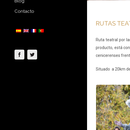
Blog
Contacto
RUTAS TEA
Ruta teatral por l
producto, está con
Facebook
Twitter
cenicerenses frente
Situado a 20km de l